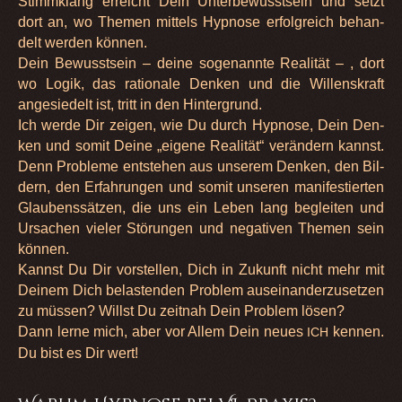
Stimm­klang erreicht Dein Unter­be­wusst­sein und setzt
dort an, wo The­men mit­tels Hyp­nose erfolg­reich behan­
delt wer­den kön­nen.
Dein Bewusst­sein – deine soge­nannte Rea­li­tät – , dort
wo Logik, das ratio­nale Den­ken und die Wil­lens­kraft
ange­sie­delt ist, tritt in den Hin­ter­grund.
Ich werde Dir zei­gen, wie Du durch Hyp­nose, Dein Den­
ken und somit Deine „eigene Rea­li­tät“ ver­än­dern kannst.
Denn Pro­bleme ent­ste­hen aus unse­rem Den­ken, den Bil­
dern, den Erfah­run­gen und somit unse­ren mani­fes­tier­ten
Glau­bens­sät­zen, die uns ein Leben lang beglei­ten und
Ursa­chen vie­ler Stö­run­gen und nega­ti­ven The­men sein
kön­nen.
Kannst Du Dir vor­stel­len, Dich in Zukunft nicht mehr mit
Dei­nem Dich belas­ten­den Pro­blem aus­ein­an­der­zu­set­zen
zu müs­sen? Willst Du zeit­nah Dein Pro­blem lösen?
Dann lerne mich, aber vor Allem Dein neues
ken­nen.
ICH
Du bist es Dir wert!