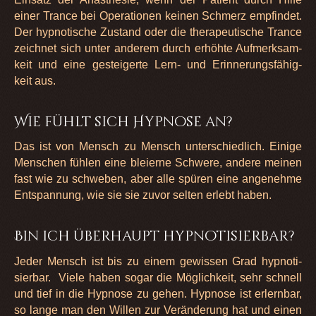
einer Trance bei Ope­ra­tio­nen kei­nen Schmerz emp­fin­det.
Der hyp­no­ti­sche Zustand oder die the­ra­peu­ti­sche Trance
zeich­net sich unter ande­rem durch erhöhte Auf­merk­sam­
keit und eine gestei­gerte Lern- und Erin­ne­rungs­fä­hig­
keit aus.
Wie fühlt sich Hypnose an?
Das ist von Mensch zu Mensch unter­schied­lich. Einige
Men­schen füh­len eine blei­erne Schwere, andere mei­nen
fast wie zu schwe­ben, aber alle spü­ren eine ange­nehme
Ent­span­nung, wie sie sie zuvor sel­ten erlebt haben.
Bin ich überhaupt hypnotisierbar?
Jeder Mensch ist bis zu einem gewis­sen Grad hyp­no­ti­
sier­bar. Viele haben sogar die Mög­lich­keit, sehr schnell
und tief in die Hyp­nose zu gehen. Hyp­nose ist erlern­bar,
so lange man den Wil­len zur Ver­än­de­rung hat und einen