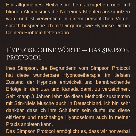
Ein all­ge­mei­nes Heil­ver­spre­chen abzu­ge­ben oder mit
blin­den Aktio­nis­mus die Not eines Kli­en­ten aus­zu­nut­zen
wäre und ist ver­werf­lich. In einem per­sön­li­chen Vor­ge­
spräch bespre­che ich mit Dir gerne, wie Hyp­nose Dir bei
Dei­nem Pro­blem hel­fen kann.
Hypnose ohne Worte — Das Simpson
Protocol
Ines Simpson, die Begrün­de­rin vom Simpson Pro­to­col
hat diese wun­der­bare Hyp­nos­ethe­ra­pie im tiefs­ten
Zustand der Hyp­nose ent­wi­ckelt und bahn­bre­chende
Erfolge in den
und Kanada damit zu ver­zeich­nen.
USA
Seit knapp 3 Jah­ren lehrt sie diese Metho­dik zusam­men
mit Stin-Niels Musche auch in Deutsch­land. Ich bin sehr
dank­bar, dass ich ihre Schü­le­rin sein durfte und diese
effi­zi­ente und nach­hal­tige Hyp­no­se­form auch in mei­ner
Pra­xis anbie­ten kann.
Das Simpson Pro­to­col ermög­licht es, dass wir non­ver­bal