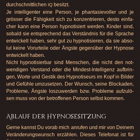
durch­schnitt­li­chen
besitzt.
IQ
Je intel­li­gen­ter eine Per­son, je phan­ta­sie­vol­ler und je
grös­ser die Fähig­keit sich zu kon­zen­trie­ren, desto ein­fa­
cher kann eine Per­son hyp­no­ti­siert wer­den. Kin­der sind,
sobald sie ent­spre­chend das Ver­ständ­nis für die Spra­che
ent­wi­ckelt haben, sehr gut zu hyp­no­ti­sie­ren, da sie abso­
lut keine Vor­ur­teile oder Ängste gegen­über der Hyp­nose
ent­wi­ckelt haben.
Nicht hyp­no­ti­sier­bar sind Men­schen, die nicht den not­
wen­di­gen Ver­stand oder die Min­dest-Intel­li­genz auf­brin­
gen, Worte und Ges­tik des Hyp­no­ti­seurs im Kopf in Bil­der
und Gefühle umzu­set­zen. Der Wunsch, seine Blo­cka­den,
Pro­bleme, Ängste los­zu­wer­den bzw. Pro­bleme auf­zu­lö­
sen muss von der betrof­fe­nen Per­son selbst kom­men.
Ablauf der Hypnosesitzung
Gerne kannst Du vorab mich anru­fen und mir von Dei­nem
Ver­än­de­rungs­wunsch erzäh­len. Die­ses Tele­fo­nat ist für