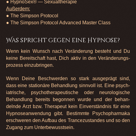
● Hyp­no­Sex® — Sexu­althe­ra­pie
Außer­dem:
● The Simpson Pro­to­col
● The Simpson Pro­to­col Advan­ced Mas­ter Class
Was spricht gegen eine Hypnose?
Wenn kein Wunsch nach Ver­än­de­rung besteht und Du
keine Bereit­schaft hast, Dich aktiv in den Ver­än­de­rungs­
pro­zess ein­zu­brin­gen.
Wenn Deine Beschwer­den so stark aus­ge­prägt sind,
dass eine sta­tio­näre Behand­lung sinn­voll ist. Eine psych­
ia­tri­sche, psy­cho­the­ra­peu­ti­sche oder neu­ro­lo­gi­sche
Behand­lung bereits begon­nen wurde und der behan­
delnde Arzt bzw. The­ra­peut kein Ein­ver­ständ­nis für eine
Hyp­no­se­an­wen­dung gibt. Bestimmte Psy­cho­phar­maka
erschwe­ren den Auf­bau des Tran­ce­zu­stan­des und so den
Zugang zum Unter­be­wusst­sein.