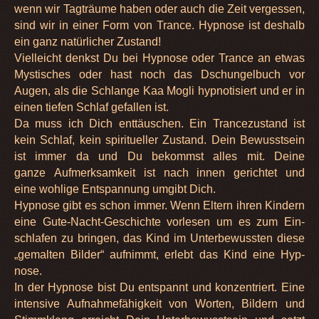
wenn wir Tag­träume haben oder auch die Zeit ver­ges­sen,
sind wir in einer Form von Trance. Hyp­nose ist des­halb
ein ganz natür­li­cher Zustand!
Viel­leicht denkst Du bei Hyp­nose oder Trance an etwas
Mys­ti­sches oder hast noch das Dschun­gel­buch vor
Augen, als die Schlange Kaa Mogli hyp­no­ti­siert und er in
einen tie­fen Schlaf gefal­len ist.
Da muss ich Dich ent­täu­schen. Ein Tran­ce­zu­stand ist
kein Schlaf, kein spi­ri­tu­el­ler Zustand. Dein Bewusst­sein
ist immer da und Du bekommst alles mit. Deine
ganze Auf­merk­sam­keit ist nach innen gerich­tet und
eine woh­lige Ent­span­nung umgibt Dich.
Hyp­nose gibt es schon immer. Wenn Eltern ihren Kin­dern
eine Gute-Nacht-Geschichte vor­le­sen um es zum Ein­
schla­fen zu brin­gen, das Kind im Unter­be­wuss­ten diese
„gemal­ten Bil­der“ auf­nimmt, erlebt das Kind eine Hyp­
nose.
In der Hyp­nose bist Du ent­spannt und kon­zen­triert. Eine
inten­sive Auf­nah­me­fä­hig­keit von Wor­ten, Bil­dern und