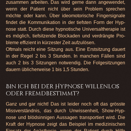
zusam­men arbei­ten. Das wird gerne dann ange­wen­det,
wenn der Pati­ent nicht über sein Pro­blem spre­chen
möchte oder kann. Über ideo­mo­to­ri­sche Fin­ger­si­gnale
fin­det die Kom­mu­ni­ka­tion in der tiefs­ten Form der Hyp­
nose statt. Durch diese hyp­no­ti­sche Uni­vers­althe­ra­pie ist
es mög­lich, tief­sit­zende Blo­cka­den und ver­drängte Pro­
bleme effi­zi­ent in kür­zes­ter Zeit auf­zu­lö­sen.
Oft­mals reicht eine Sit­zung aus. Eine Erst­sit­zung dau­ert
in der Regel 2 bis 3 Stun­den. In man­chen Fäl­len sind
auch 2 bis 3 Sit­zun­gen not­wen­dig. Die Fol­ge­sit­zun­gen
dau­ern übli­cher­weise 1 bis 1,5 Stun­den.
Bin ich bei der Hypnose willenlos
oder fremdbestimmt?
Ganz und gar nicht! Das ist lei­der noch oft das grösste
Miss­ver­ständ­nis, das durch Unwis­sen­heit, Show-Hyp­
nose und blöd­sin­ni­gen Aus­sa­gen trans­por­tiert wird. Die
Kraft der Hyp­nose zeigt das Bei­spiel im medi­zi­ni­schen
Ein­satz der Anäs­the­sie, wenn der Pati­ent durch Hilfe