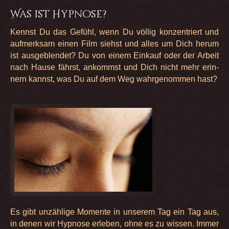
Was ist Hypnose?
Kennst Du das Gefühl, wenn Du völ­lig kon­zen­triert und
auf­merk­sam einen Film siehst und alles um Dich herum
ist aus­ge­blen­det? Du von einem Ein­kauf oder der Arbeit
nach Hause fährst, ankommst und Dich nicht mehr erin­
nern kannst, was Du auf dem Weg wahr­ge­nom­men hast?
Es gibt unzäh­lige Momente in unse­rem Tag ein Tag aus,
in denen wir Hyp­nose erle­ben, ohne es zu wis­sen. Immer