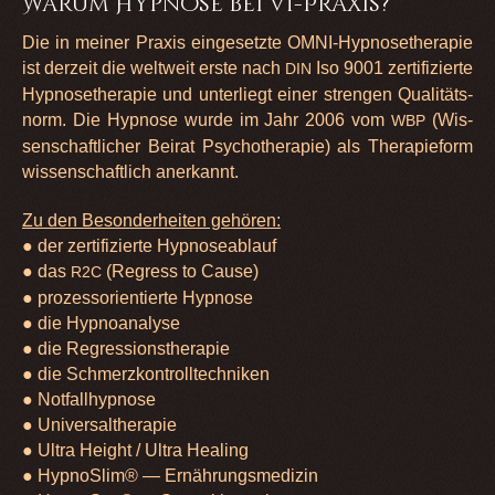
Warum Hypnose bei VI-Praxis?
Die in mei­ner Pra­xis ein­ge­setzte OMNI-Hyp­nos­ethe­ra­pie
ist der­zeit die welt­weit erste nach
Iso 9001 zer­ti­fi­zierte
DIN
Hyp­nos­ethe­ra­pie und unter­liegt einer stren­gen Qua­li­täts­
norm. Die Hyp­nose wurde im Jahr 2006 vom
(Wis­
WBP
sen­schaft­li­cher Bei­rat Psy­cho­the­ra­pie) als The­ra­pie­form
wis­sen­schaft­lich aner­kannt.
Zu den Beson­der­hei­ten gehö­ren:
● der zer­ti­fi­zierte Hyp­no­se­ab­lauf
● das
(Regress to Cause)
R2C
● pro­zess­ori­en­tierte Hyp­nose
● die Hyp­no­ana­lyse
● die Regres­si­ons­the­ra­pie
● die Schmerz­kon­troll­tech­ni­ken
● Not­fall­hyp­nose
● Uni­vers­althe­ra­pie
● Ultra Height / Ultra Hea­ling
● Hyp­noS­lim® — Ernäh­rungs­me­di­zin