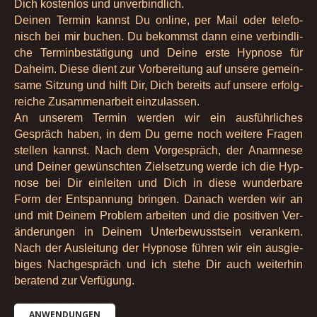
Dich kos­ten­los und unver­bind­lich.
Dei­nen Ter­min kannst Du online, per Mail oder tele­fo­
nisch bei mir buchen. Du bekommst dann eine ver­bind­li­
che Ter­min­be­stä­ti­gung und Deine erste Hyp­nose für
Daheim. Diese dient zur Vor­be­rei­tung auf unsere gemein­
same Sit­zung und hilft Dir, Dich bereits auf unsere erfolg­
rei­che Zusam­men­ar­beit ein­zu­las­sen.
An unse­rem Ter­min wer­den wir ein aus­führ­li­ches
Gespräch haben, in dem Du gerne noch wei­tere Fra­gen
stel­len kannst. Nach dem Vor­ge­spräch, der Ana­mnese
und Dei­ner gewünsch­ten Ziel­set­zung werde ich die Hyp­
nose bei Dir ein­lei­ten und Dich in diese wun­der­bare
Form der Ent­span­nung brin­gen. Danach wer­den wir an
und mit Dei­nem Pro­blem arbei­ten und die posi­ti­ven Ver­
än­de­run­gen in Dei­nem Unter­be­wusst­sein ver­an­kern.
Nach der Aus­lei­tung der Hyp­nose füh­ren wir ein aus­gie­
bi­ges Nach­ge­spräch und ich stehe Dir auch wei­ter­hin
bera­tend zur Ver­fü­gung.
ANWEN­DUN­GEN