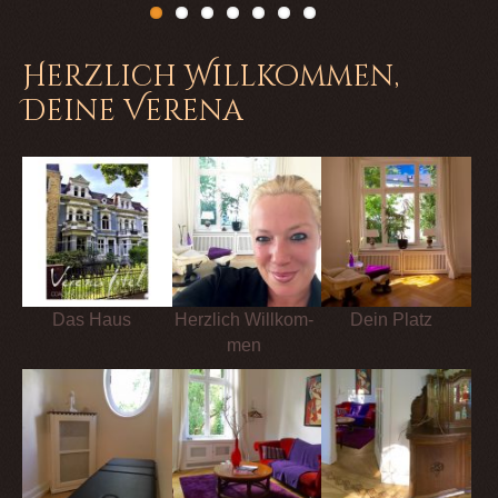
Previous
Next
Herzlich Willkommen,
Deine Verena
Das Haus
Herz­lich Will­kom­
Dein Platz
men