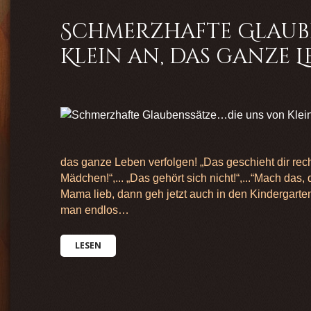
Schmerzhafte Glaub
Klein an, das ganze 
das ganze Leben verfolgen! „Das geschieht dir rech
Mädchen!“,... „Das gehört sich nicht!“,...“Mach das,
Mama lieb, dann geh jetzt auch in den Kindergarten,
man endlos…
LESEN