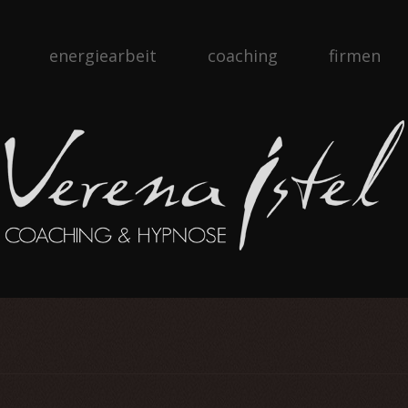
energiearbeit
coaching
firmen